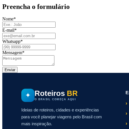
Preencha o formulário
Nome
*
E-mail
*
Whatsapp
*
Mensagem
*
Enviar
Roteiros
BR
E
✦
O BRASIL COMEÇA AQUI
Ideias de roteiros, cidades e experiências
para você planejar viagens pelo Brasil com
mais inspiração.