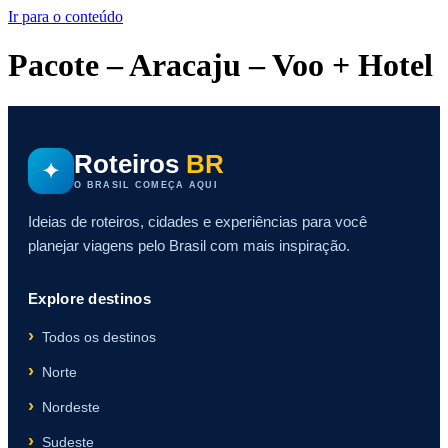
Ir para o conteúdo
Pacote – Aracaju – Voo + Hotel
Roteiros
BR
✦
O BRASIL COMEÇA AQUI
Ideias de roteiros, cidades e experiências para você
planejar viagens pelo Brasil com mais inspiração.
Explore destinos
Todos os destinos
Norte
Nordeste
Sudeste