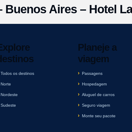
 Buenos Aires – Hotel La
Explore
Planeje a
destinos
viagem
Todos os destinos
Passagens
Norte
Hospedagem
Nordeste
Aluguel de carros
Sudeste
Seguro viagem
Monte seu pacote