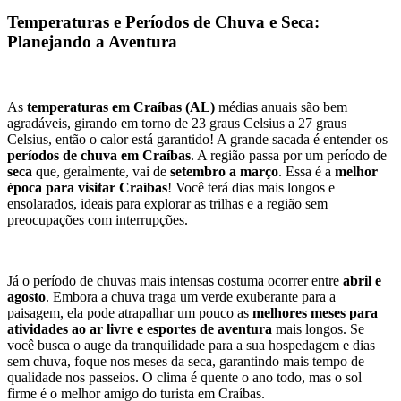
Temperaturas e Períodos de Chuva e Seca: 
Planejando a Aventura
As 
temperaturas em Craíbas (AL)
 médias anuais são bem 
agradáveis, girando em torno de 23 graus Celsius a 27 graus 
Celsius, então o calor está garantido! A grande sacada é entender os 
períodos de chuva em Craíbas
. A região passa por um período de 
seca
 que, geralmente, vai de 
setembro a março
. Essa é a 
melhor 
época para visitar Craíbas
! Você terá dias mais longos e 
ensolarados, ideais para explorar as trilhas e a região sem 
preocupações com interrupções.
Já o período de chuvas mais intensas costuma ocorrer entre 
abril e 
agosto
. Embora a chuva traga um verde exuberante para a 
paisagem, ela pode atrapalhar um pouco as 
melhores meses para 
atividades ao ar livre e esportes de aventura
 mais longos. Se 
você busca o auge da tranquilidade para a sua hospedagem e dias 
sem chuva, foque nos meses da seca, garantindo mais tempo de 
qualidade nos passeios. O clima é quente o ano todo, mas o sol 
firme é o melhor amigo do turista em Craíbas.