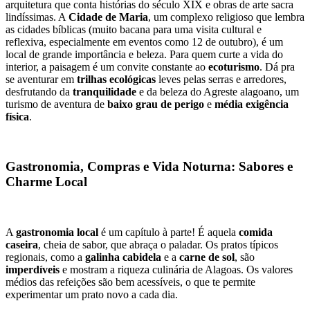
arquitetura que conta histórias do século XIX e obras de arte sacra 
lindíssimas. A 
Cidade de Maria
, um complexo religioso que lembra 
as cidades bíblicas (muito bacana para uma visita cultural e 
reflexiva, especialmente em eventos como 12 de outubro), é um 
local de grande importância e beleza. Para quem curte a vida do 
interior, a paisagem é um convite constante ao 
ecoturismo
. Dá pra 
se aventurar em 
trilhas ecológicas
 leves pelas serras e arredores, 
desfrutando da 
tranquilidade
 e da beleza do Agreste alagoano, um 
turismo de aventura de 
baixo grau de perigo
 e 
média exigência 
física
.
Gastronomia, Compras e Vida Noturna: Sabores e 
Charme Local
A 
gastronomia local
 é um capítulo à parte! É aquela 
comida 
caseira
, cheia de sabor, que abraça o paladar. Os pratos típicos 
regionais, como a 
galinha cabidela
 e a 
carne de sol
, são 
imperdíveis
 e mostram a riqueza culinária de Alagoas. Os valores 
médios das refeições são bem acessíveis, o que te permite 
experimentar um prato novo a cada dia.