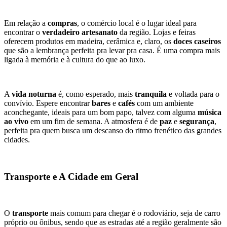
Em relação a 
compras
, o comércio local é o lugar ideal para 
encontrar o 
verdadeiro artesanato
 da região. Lojas e feiras 
oferecem produtos em madeira, cerâmica e, claro, os 
doces caseiros
que são a lembrança perfeita pra levar pra casa. É uma compra mais 
ligada à memória e à cultura do que ao luxo.
A 
vida noturna
 é, como esperado, mais 
tranquila
 e voltada para o 
convívio. Espere encontrar 
bares
 e 
cafés
 com um ambiente 
aconchegante, ideais para um bom papo, talvez com alguma 
música 
ao vivo
 em um fim de semana. A atmosfera é de 
paz
 e 
segurança
, 
perfeita pra quem busca um descanso do ritmo frenético das grandes 
cidades.
Transporte e A Cidade em Geral
O 
transporte
 mais comum para chegar é o rodoviário, seja de carro 
próprio ou ônibus, sendo que as estradas até a região geralmente são 