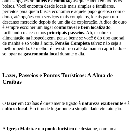
ótimas opções de 
hotéis
 e 
acomodações
 que cabem em todos os 
bolsos. Você encontra desde locais mais simples e familiares, 
perfeitos para quem busca economia e aquele papo gostoso com o 
dono, até opções com serviços mais completos, ideais para um 
descanso merecido depois de um dia de exploração. A dica de ouro 
é sempre escolher um lugar 
confortável
 e 
bem localizado
, 
facilitando o acesso aos 
principais passeios
. Ah, e sobre a 
alimentação na hospedagem, pensa bem: se você é do tipo que sai 
de manhã e só volta à noite, 
Pensão Completa
 talvez não seja a 
melhor pedida. O melhor é investir no café da manhã caprichado e 
se jogar na 
gastronomia local
 durante o dia.
Lazer, Passeios e Pontos Turísticos: A Alma de 
Craíbas
O 
lazer
 em Craíbas é diretamente ligado à 
natureza exuberante
 e à 
cultura local
. É o tipo de lugar onde a simplicidade vira atração.
A 
Igreja Matriz
 é um 
ponto turístico
 de destaque, com uma 