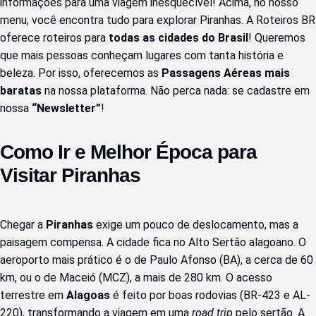
informações para uma viagem inesquecível! Acima, no nosso 
menu, você encontra tudo para explorar Piranhas. A Roteiros BR 
oferece roteiros para 
todas as cidades do Brasil
! Queremos 
que mais pessoas conheçam lugares com tanta história e 
beleza. Por isso, oferecemos as 
Passagens Aéreas mais 
baratas
 na nossa plataforma. Não perca nada: se cadastre em 
nossa 
“Newsletter”
!
Como Ir e Melhor Época para 
Visitar Piranhas
Chegar a 
Piranhas
 exige um pouco de deslocamento, mas a 
paisagem compensa. A cidade fica no Alto Sertão alagoano. O 
aeroporto mais prático é o de Paulo Afonso (BA), a cerca de 60 
km, ou o de Maceió (MCZ), a mais de 280 km. O acesso 
terrestre em 
Alagoas
 é feito por boas rodovias (BR-423 e AL-
220), transformando a viagem em uma 
road trip
 pelo sertão. A 