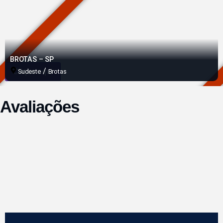
BROTAS – SP
/
Clique aqui
Sudeste
Brotas
Avaliações
Brodowski