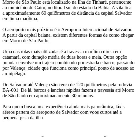
Morro de São Paulo está localizado na Ilha de Tinharé, pertencente 
ao município de 
Cairu
, no litoral sul do estado da 
Bahia
. A vila fica 
a aproximadamente 60 quilômetros de distância da capital 
Salvador
em linha marítima.
O aeroporto mais próximo é o 
Aeroporto Internacional de Salvador
. 
A partir da capital baiana, existem diferentes formas de como chegar 
em Morro de São Paulo.
Uma das rotas mais utilizadas é a travessia marítima direta em 
catamarã, com duração média de duas horas e meia. Outra opção 
popular envolve um trajeto combinado por estrada e barco, passando 
por 
Valença
, cidade que funciona como principal ponto de acesso ao 
arquipélago.
De Salvador até Valença são cerca de 120 quilômetros pela rodovia 
BA-001
. De lá, barcos e lanchas rápidas fazem a travessia até Morro 
de São Paulo em aproximadamente 30 minutos.
Para quem busca uma experiência ainda mais panorâmica, táxis 
aéreos partem do aeroporto de Salvador com voos curtos até a 
pequena pista da ilha.