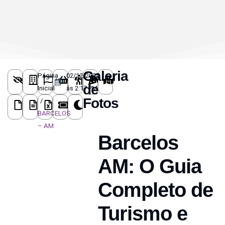
Galeria
Página
02/12/2025
de
Inicial
ás 2:17 PM
Fotos
/
BARCELOS
– AM
Barcelos 
AM: O Guia 
Completo de 
Turismo e 