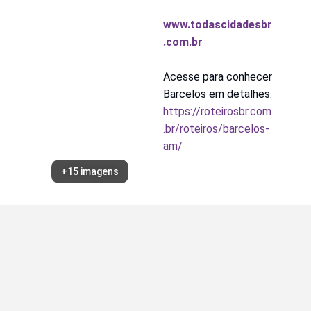
www.todascidadesbr
.com.br
Acesse para conhecer 
Barcelos em detalhes:
https://roteirosbr.com
.br/roteiros/barcelos-
am/
+15 imagens
Dúvidas?
Entre em contato com a Roteiros BR
+ Informações